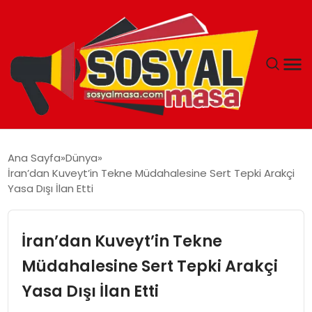
YAŞAM
Ana Sayfa
Dünya
İran’dan Kuveyt’in Tekne Müdahalesine Sert Tepki Arakçi
EKONOMI
Yasa Dışı İlan Etti
GÜNCEL
İran’dan Kuveyt’in Tekne
TEKNOLOJI
Müdahalesine Sert Tepki Arakçi
Yasa Dışı İlan Etti
EĞITIM