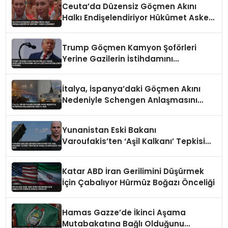
Ceuta’da Düzensiz Göçmen Akını
Halkı Endişelendiriyor Hükümet Asker
Gönderdi
Trump Göçmen Kamyon Şoförleri
Yerine Gazilerin İstihdamını
Kolaylaştıran Düzenlemeyi Duyurdu
İtalya, İspanya’daki Göçmen Akını
Nedeniyle Schengen Anlaşmasını
Askıya Aldı
Yunanistan Eski Bakanı
Varoufakis’ten ‘Aşil Kalkanı’ Tepkisi
Türkiye’ye Karşı Caydırıcılığı Yok Dedi
Katar ABD İran Gerilimini Düşürmek
İçin Çabalıyor Hürmüz Boğazı Önceliği
Hamas Gazze’de İkinci Aşama
Mutabakatına Bağlı Olduğunu