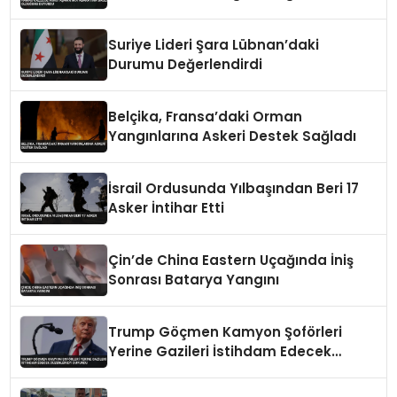
Duyurdu
Suriye Lideri Şara Lübnan’daki
Durumu Değerlendirdi
Belçika, Fransa’daki Orman
Yangınlarına Askeri Destek Sağladı
İsrail Ordusunda Yılbaşından Beri 17
Asker İntihar Etti
Çin’de China Eastern Uçağında İniş
Sonrası Batarya Yangını
Trump Göçmen Kamyon Şoförleri
Yerine Gazileri İstihdam Edecek
Düzenlemeyi Duyurdu