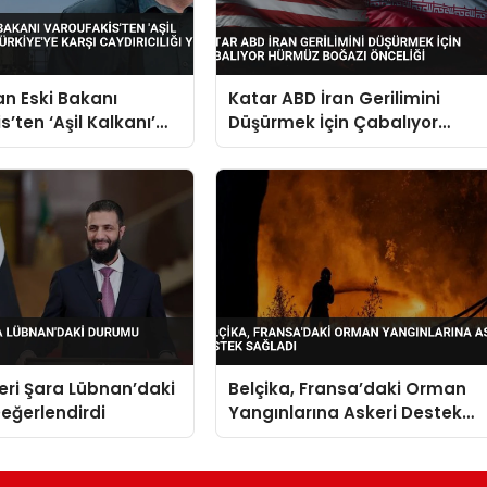
n Eski Bakanı
Katar ABD İran Gerilimini
’ten ‘Aşil Kalkanı’
Düşürmek İçin Çabalıyor
ürkiye’ye Karşı
Hürmüz Boğazı Önceliği
ığı Yok Dedi
deri Şara Lübnan’daki
Belçika, Fransa’daki Orman
eğerlendirdi
Yangınlarına Askeri Destek
Sağladı