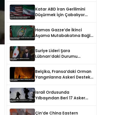
Caydırıcılığı Yok Dedi
Katar ABD İran Gerilimini
Düşürmek İçin Çabalıyor
Hürmüz Boğazı Önceliği
Hamas Gazze’de İkinci
Aşama Mutabakatına Bağlı
Olduğunu Duyurdu
Suriye Lideri Şara
Lübnan’daki Durumu
Değerlendirdi
Belçika, Fransa’daki Orman
Yangınlarına Askeri Destek
Sağladı
İsrail Ordusunda
Yılbaşından Beri 17 Asker
İntihar Etti
Çin’de China Eastern