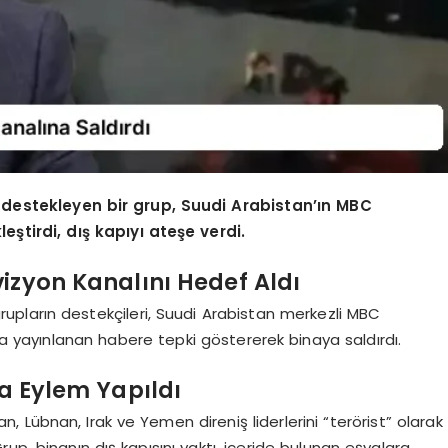
ni destekleyen bir grup, Suudi Arabistan’ın MBC
ştirdi, dış kapıyı ateşe verdi.
vizyon Kanalını Hedef Aldı
ı grupların destekçileri, Suudi Arabistan merkezli MBC
lda yayınlanan habere tepki göstererek binaya saldırdı.
la Eylem Yapıldı
İran, Lübnan, Irak ve Yemen direniş liderlerini “terörist” olarak
up, binanın dış kapısını yaktı, içeride bulunan eşyalara