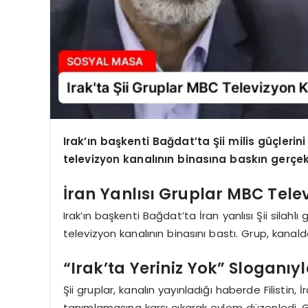
Irak’ın başkenti Bağdat’ta Şii milis güçleri
televizyon kanalının binasına baskın gerçekle
İran Yanlısı Gruplar MBC Tele
Irak’ın başkenti Bağdat’ta İran yanlısı Şii silahl
televizyon kanalının binasını bastı. Grup, kana
“Irak’ta Yeriniz Yok” Sloganıy
Şii gruplar, kanalın yayınladığı haberde Filistin, 
tanımlamasına karşı çıkarak eylem düzenledi. Gr