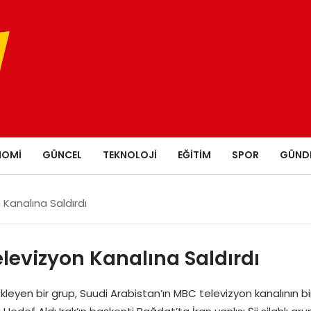
NOMI
GÜNCEL
TEKNOLOJI
EĞITIM
SPOR
GÜND
 Kanalına Saldırdı
elevizyon Kanalına Saldırdı
tekleyen bir grup, Suudi Arabistan’ın MBC televizyon kanalının b