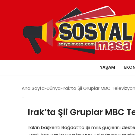
YAŞAM
EKO
Ana Sayfa
Dünya
Irak’ta Şii Gruplar MBC Televizyon
Irak’ta Şii Gruplar MBC T
Irak’ın başkenti Bağdat’ta Şii milis güçlerini des