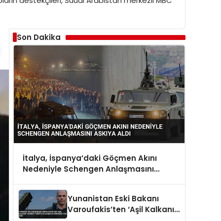
rupların destekçileri, Suudi Arabistan merkezli MBC
Son Dakika
İtalya, İspanya’daki Göçmen Akını
Nedeniyle Schengen Anlaşmasını
Askıya Aldı
Yunanistan Eski Bakanı
Varoufakis’ten ‘Aşil Kalkanı’
Tepkisi Türkiye’ye Karşı