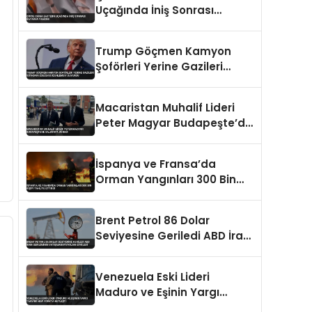
Uçağında İniş Sonrası
Batarya Yangını
Trump Göçmen Kamyon
Şoförleri Yerine Gazileri
İstihdam Edecek
Düzenlemeyi Duyurdu
Macaristan Muhalif Lideri
Peter Magyar Budapeşte’de
Saldırıya Uğradı
İspanya ve Fransa’da
Orman Yangınları 300 Bin
Kişiyi Tahliye Ettirdi
Brent Petrol 86 Dolar
Seviyesine Geriledi ABD İran
Geriliminin Yatışması
Fiyatları Etkiledi
Venezuela Eski Lideri
Maduro ve Eşinin Yargı
Takvimi New Yorkta Netleşti