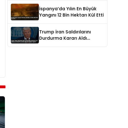
İspanya’da Yılın En Büyük
Yangını 12 Bin Hektarı Kül Etti
Trump İran Saldırılarını
Durdurma Kararı Aldı
Umman Ziyaretiyle
Zamanlama Dikkat Çekti