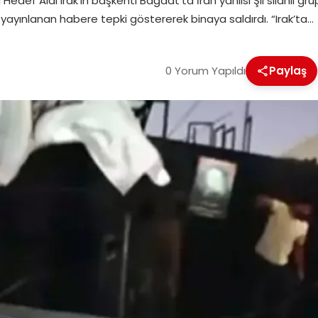
 Hedef Aldı Irak’ın başkenti Bağdat’ta İran yanlısı Şii silahlı g
 yayınlanan habere tepki göstererek binaya saldırdı. “Irak’ta…
0 Yorum Yapıldı
Paylaş