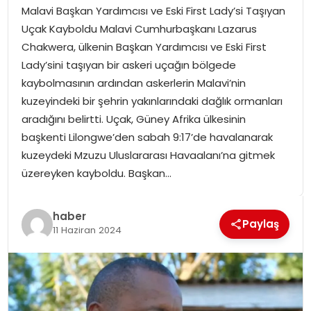
Malavi Başkan Yardımcısı ve Eski First Lady’si Taşıyan
SPOR
Uçak Kayboldu Malavi Cumhurbaşkanı Lazarus
Chakwera, ülkenin Başkan Yardımcısı ve Eski First
GÜNDEM
Lady’sini taşıyan bir askeri uçağın bölgede
kaybolmasının ardından askerlerin Malavi’nin
MAGAZIN
kuzeyindeki bir şehrin yakınlarındaki dağlık ormanları
aradığını belirtti. Uçak, Güney Afrika ülkesinin
başkenti Lilongwe’den sabah 9:17’de havalanarak
kuzeydeki Mzuzu Uluslararası Havaalanı’na gitmek
üzereyken kayboldu. Başkan…
haber
Paylaş
11 Haziran 2024