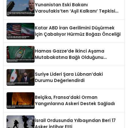
Yunanistan Eski Bakanı
Varoufakis’ten ‘Aşil Kalkanı’ Tepkisi
Türkiye’ye Karşı Caydırıcılığı Yok Dedi
Katar ABD İran Gerilimini Düşürmek
İçin Çabalıyor Hürmüz Boğazı Önceliği
Hamas Gazze’de İkinci Aşama
Mutabakatına Bağlı Olduğunu
Duyurdu
Suriye Lideri Şara Lübnan’daki
Durumu Değerlendirdi
Belçika, Fransa’daki Orman
Yangınlarına Askeri Destek Sağladı
İsrail Ordusunda Yılbaşından Beri 17
Asker İntihar Etti