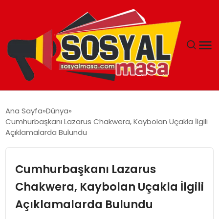
YAŞAM
Ana Sayfa
Dünya
Cumhurbaşkanı Lazarus Chakwera, Kaybolan Uçakla İlgili
EKONOMI
Açıklamalarda Bulundu
GÜNCEL
Cumhurbaşkanı Lazarus
TEKNOLOJI
Chakwera, Kaybolan Uçakla İlgili
Açıklamalarda Bulundu
EĞITIM