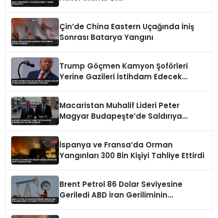
Çin’de China Eastern Uçağında İniş
Sonrası Batarya Yangını
Trump Göçmen Kamyon Şoförleri
Yerine Gazileri İstihdam Edecek
Düzenlemeyi Duyurdu
Macaristan Muhalif Lideri Peter
Magyar Budapeşte’de Saldırıya
Uğradı
İspanya ve Fransa’da Orman
Yangınları 300 Bin Kişiyi Tahliye Ettirdi
Brent Petrol 86 Dolar Seviyesine
Geriledi ABD İran Geriliminin
Yatışması Fiyatları Etkiledi