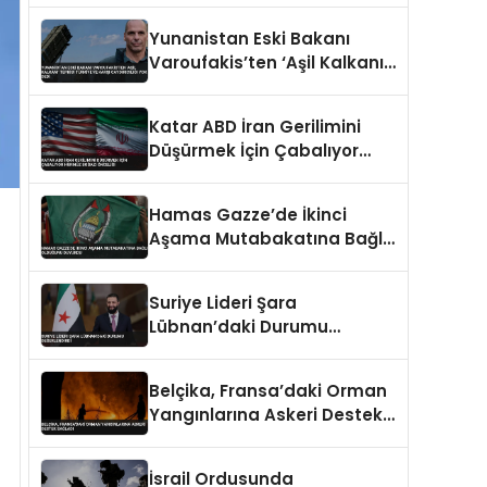
Askıya Aldı
Yunanistan Eski Bakanı
Varoufakis’ten ‘Aşil Kalkanı’
Tepkisi Türkiye’ye Karşı
Caydırıcılığı Yok Dedi
Katar ABD İran Gerilimini
Düşürmek İçin Çabalıyor
Hürmüz Boğazı Önceliği
Hamas Gazze’de İkinci
Aşama Mutabakatına Bağlı
Olduğunu Duyurdu
Suriye Lideri Şara
Lübnan’daki Durumu
Değerlendirdi
Belçika, Fransa’daki Orman
Yangınlarına Askeri Destek
Sağladı
İsrail Ordusunda