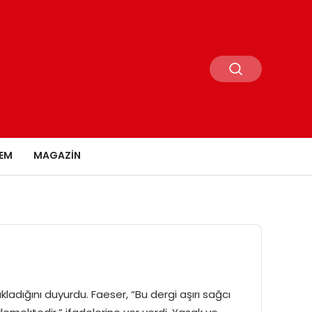
EM
MAGAZIN
adığını duyurdu. Faeser, “Bu dergi aşırı sağcı