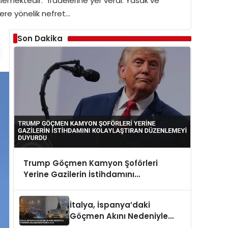
emektedir.” ifadelerine yer verdi. Yasak ve
ere yönelik nefret…
Son Dakika
Trump Göçmen Kamyon Şoförleri
Yerine Gazilerin İstihdamını
Kolaylaştıran Düzenlemeyi Duyurdu
İtalya, İspanya’daki
Göçmen Akını Nedeniyle
Schengen Anlaşmasını