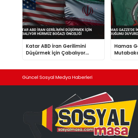
Katar ABD İran Gerilimini
Hamas Ga
Düşürmek İçin Çabalıyor
Mutabaka
Hürmüz Boğazı Önceliği
Duyurdu
Güncel Sosyal Medya Haberleri