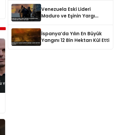
Fiyatları Etkiledi
Venezuela Eski Lideri
Maduro ve Eşinin Yargı
Takvimi New Yorkta Netleşti
İspanya’da Yılın En Büyük
Yangını 12 Bin Hektarı Kül Etti