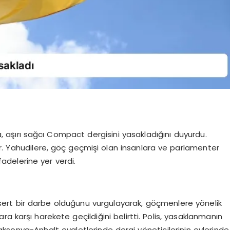
, aşırı sağcı Compact dergisini yasakladığını duyurdu.
ür. Yahudilere, göç geçmişi olan insanlara ve parlamenter
adelerine yer verdi.
 sert bir darbe olduğunu vurgulayarak, göçmenlere yönelik
a karşı harekete geçildiğini belirtti. Polis, yasaklanmanın
sonya-Anhalt eyaletlerinde dergi yöneticilerinin evlerinde