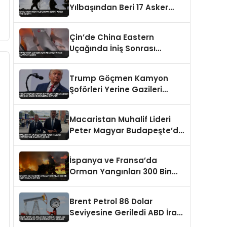
Yılbaşından Beri 17 Asker
İntihar Etti
Çin’de China Eastern
Uçağında İniş Sonrası
Batarya Yangını
Trump Göçmen Kamyon
Şoförleri Yerine Gazileri
İstihdam Edecek
Düzenlemeyi Duyurdu
Macaristan Muhalif Lideri
Peter Magyar Budapeşte’de
Saldırıya Uğradı
İspanya ve Fransa’da
Orman Yangınları 300 Bin
Kişiyi Tahliye Ettirdi
Brent Petrol 86 Dolar
Seviyesine Geriledi ABD İran
Geriliminin Yatışması