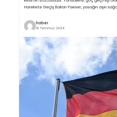
kesimin sözcüsüdür. Yahudilere, göç geçmişi olan
Harekete Geçiş Bakan Faeser, yasağın aşırı sağc
haber
16 Temmuz 2024