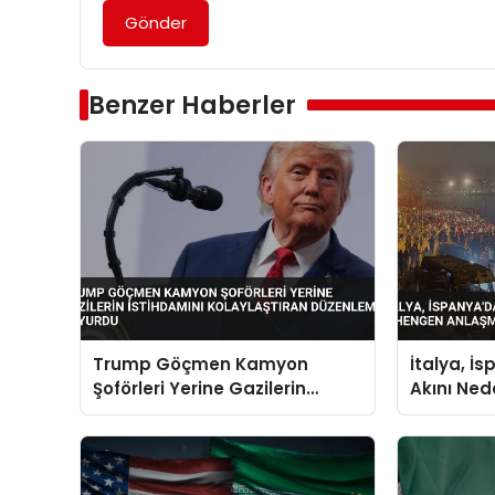
Gönder
Benzer Haberler
Trump Göçmen Kamyon
İtalya, İ
Şoförleri Yerine Gazilerin
Akını Ne
İstihdamını Kolaylaştıran
Anlaşması
Düzenlemeyi Duyurdu