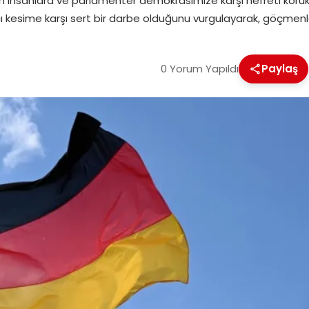
 insanlara ve parlamenter demokrasimize karşı nefreti körükl
ı kesime karşı sert bir darbe olduğunu vurgulayarak, göçmenl
0 Yorum Yapıldı
Paylaş