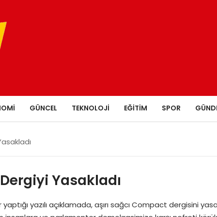
NOMI
GÜNCEL
TEKNOLOJI
EĞITIM
SPOR
GÜND
Yasakladı
 Dergiyi Yasakladı
aptığı yazılı açıklamada, aşırı sağcı Compact dergisini yasakl