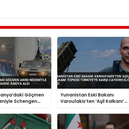
spanya’daki Göçmen
Yunanistan Eski Bakanı
deniyle Schengen
Varoufakis’ten ‘Aşil Kalkanı’
nı Askıya Aldı
Tepkisi Türkiye’ye Karşı
Caydırıcılığı Yok Dedi