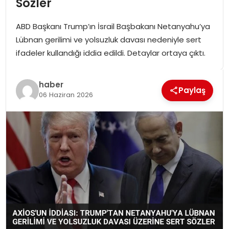
Sözler
SPOR
ABD Başkanı Trump’ın İsrail Başbakanı Netanyahu’ya
GÜNDEM
Lübnan gerilimi ve yolsuzluk davası nedeniyle sert
ifadeler kullandığı iddia edildi. Detaylar ortaya çıktı.
MAGAZIN
haber
Paylaş
06 Haziran 2026