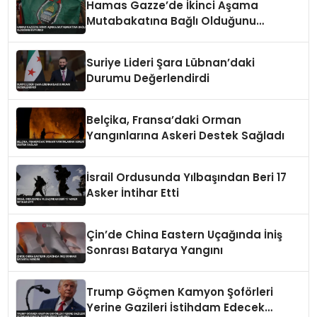
Hamas Gazze’de İkinci Aşama
Mutabakatına Bağlı Olduğunu
Duyurdu
Suriye Lideri Şara Lübnan’daki
Durumu Değerlendirdi
Belçika, Fransa’daki Orman
Yangınlarına Askeri Destek Sağladı
İsrail Ordusunda Yılbaşından Beri 17
Asker İntihar Etti
Çin’de China Eastern Uçağında İniş
Sonrası Batarya Yangını
Trump Göçmen Kamyon Şoförleri
Yerine Gazileri İstihdam Edecek