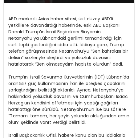
ABD merkezli Axios haber sitesi, üst düzey ABD’li
yetkililere dayandırdığı haberinde, eski ABD Başkanı
Donald Trump’ın İsrail Başbakanı Binyamin
Netanyahu’ya Lübnan’daki gerilimi tırmandırdığı için
sert tepki gösterdiğini iddia etti. İddiaya göre, Trump
telefon görüşmesinde Netanyahu’yu “Sen kahrolası bir
delisin” sözleriyle eleştirdi ve yolsuzluk davasını
hatırlatarak “Ben olmasaydım hapiste olurdun” dedi.
Trump’ın, İsrail Savunma Kuvvetleri’nin (IDF) Lübnan’da
orantısız güç kullanmasının İran ile ateşkes çabalarını
zorlaştırdığını belirttiği aktarıldı. Ayrıca, Netanyahu’ya
hakkındaki yolsuzluk davasını ve Cumhurbaşkanı Isaac
Herzog’un kendisini affetmesi için yaptığı çağrıları
hatırlattığı öne sürüldü. Netanyahu’nun ise bu sözlere
“Tamam, tamam, her şeyin yolunda olduğundan emin
olun” şeklinde yanıt verdiği belirtildi.
İsrail Başbakanlık Ofisi, habere konu olan bu iddialarla