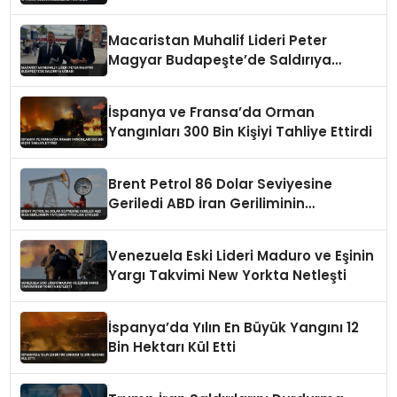
Düzenlemeyi Duyurdu
Macaristan Muhalif Lideri Peter
Magyar Budapeşte’de Saldırıya
Uğradı
İspanya ve Fransa’da Orman
Yangınları 300 Bin Kişiyi Tahliye Ettirdi
Brent Petrol 86 Dolar Seviyesine
Geriledi ABD İran Geriliminin
Yatışması Fiyatları Etkiledi
Venezuela Eski Lideri Maduro ve Eşinin
Yargı Takvimi New Yorkta Netleşti
İspanya’da Yılın En Büyük Yangını 12
Bin Hektarı Kül Etti