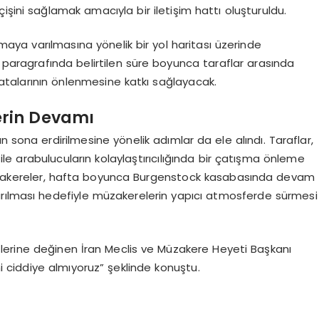
işini sağlamak amacıyla bir iletişim hattı oluşturuldu.
aya varılmasına yönelik bir yol haritası üzerinde
 paragrafında belirtilen süre boyunca taraflar arasında
 hatalarının önlenmesine katkı sağlayacak.
erin Devamı
sona erdirilmesine yönelik adımlar da ele alındı. Taraflar,
e arabulucuların kolaylaştırıcılığında bir çatışma önleme
zakereler, hafta boyunca Burgenstock kasabasında devam
arılması hedefiyle müzakerelerin yapıcı atmosferde sürmesi
lerine değinen İran Meclis ve Müzakere Heyeti Başkanı
i ciddiye almıyoruz” şeklinde konuştu.