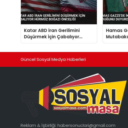
Katar ABD İran Gerilimini
Hamas Ga
Düşürmek İçin Çabalıyor
Mutabaka
Hürmüz Boğazı Önceliği
Duyurdu
Güncel Sosyal Medya Haberleri
Reklam & İşbirliği:
habersonuclari@gmail.com