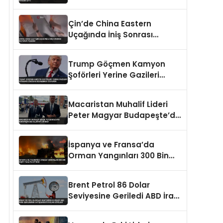
İntihar Etti
Çin’de China Eastern
Uçağında İniş Sonrası
Batarya Yangını
Trump Göçmen Kamyon
Şoförleri Yerine Gazileri
İstihdam Edecek
Düzenlemeyi Duyurdu
Macaristan Muhalif Lideri
Peter Magyar Budapeşte’de
Saldırıya Uğradı
İspanya ve Fransa’da
Orman Yangınları 300 Bin
Kişiyi Tahliye Ettirdi
Brent Petrol 86 Dolar
Seviyesine Geriledi ABD İran
Geriliminin Yatışması
Fiyatları Etkiledi