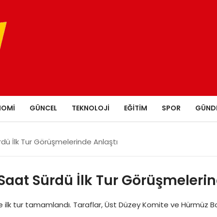
NOMI
GÜNCEL
TEKNOLOJI
EĞITIM
SPOR
GÜND
rdü İlk Tur Görüşmelerinde Anlaştı
 Saat Sürdü İlk Tur Görüşmelerin
 ilk tur tamamlandı. Taraflar, Üst Düzey Komite ve Hürmüz Boğa