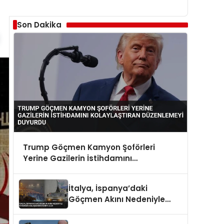
Son Dakika
Trump Göçmen Kamyon Şoförleri
Yerine Gazilerin İstihdamını
Kolaylaştıran Düzenlemeyi Duyurdu
İtalya, İspanya’daki
Göçmen Akını Nedeniyle
Schengen Anlaşmasını
Askıya Aldı