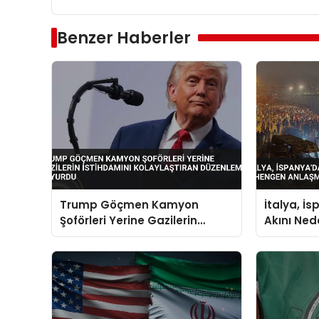
Benzer Haberler
Trump Göçmen Kamyon
İtalya, İ
Şoförleri Yerine Gazilerin
Akını Ne
İstihdamını Kolaylaştıran
Anlaşması
Düzenlemeyi Duyurdu