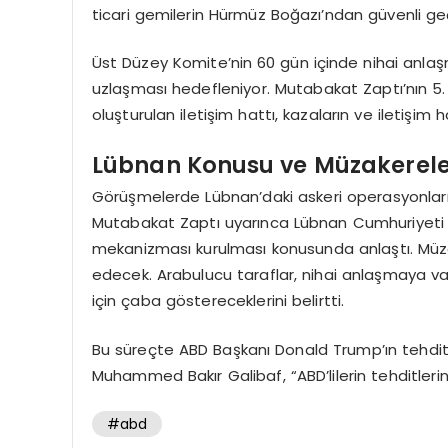
ticari gemilerin Hürmüz Boğazı’ndan güvenli geç
Üst Düzey Komite’nin 60 gün içinde nihai anlaşm
uzlaşması hedefleniyor. Mutabakat Zaptı’nın 5.
oluşturulan iletişim hattı, kazaların ve iletişim
Lübnan Konusu ve Müzakerel
Görüşmelerde Lübnan’daki askeri operasyonların 
Mutabakat Zaptı uyarınca Lübnan Cumhuriyeti il
mekanizması kurulması konusunda anlaştı. Mü
edecek. Arabulucu taraflar, nihai anlaşmaya v
için çaba göstereceklerini belirtti.
Bu süreçte ABD Başkanı Donald Trump’ın tehdit
Muhammed Bakır Galibaf, “ABD’lilerin tehditlerin
#abd