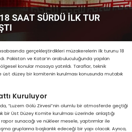
asabasında gerçekleştirdikleri müzakerelerin ilk turunu 18
dı. Pakistan ve Katar’ın arabuluculuğunda yapılan
lgesel konular masaya yatırıldı. Taraflar, teknik
e üst düzey bir komitenin kurulması konusunda mutabık
attı Kuruluyor
da, “Luzern Gölü Zirvesi”nin olumlu bir atmosferde geçtiği
ak bir Üst Düzey Komite kurulması üzerinde anlaştığı
i rapor sunacağı ve nükleer mesele, yaptırımlar ile
şma gruplarına başkanlık edeceği bir yapı olacak. Ayrıca,