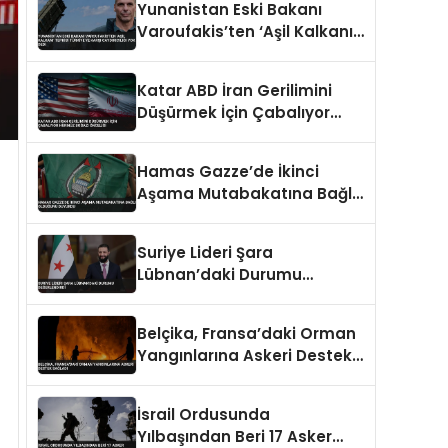
Yunanistan Eski Bakanı
Varoufakis’ten ‘Aşil Kalkanı’
Tepkisi Türkiye’ye Karşı
Caydırıcılığı Yok Dedi
Katar ABD İran Gerilimini
Düşürmek İçin Çabalıyor
Hürmüz Boğazı Önceliği
Hamas Gazze’de İkinci
Aşama Mutabakatına Bağlı
Olduğunu Duyurdu
Suriye Lideri Şara
Lübnan’daki Durumu
Değerlendirdi
Belçika, Fransa’daki Orman
Yangınlarına Askeri Destek
Sağladı
İsrail Ordusunda
Yılbaşından Beri 17 Asker