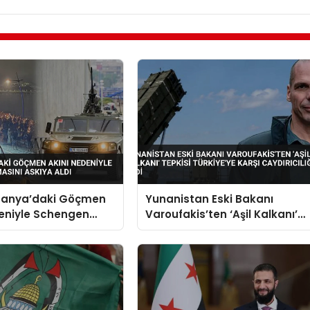
spanya’daki Göçmen
Yunanistan Eski Bakanı
deniyle Schengen
Varoufakis’ten ‘Aşil Kalkanı’
nı Askıya Aldı
Tepkisi Türkiye’ye Karşı
Caydırıcılığı Yok Dedi