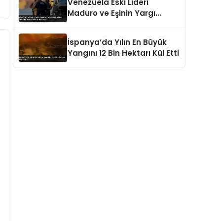
Venezuela Eski Lideri
Maduro ve Eşinin Yargı
Takvimi New Yorkta Netleşti
İspanya’da Yılın En Büyük
Yangını 12 Bin Hektarı Kül Etti