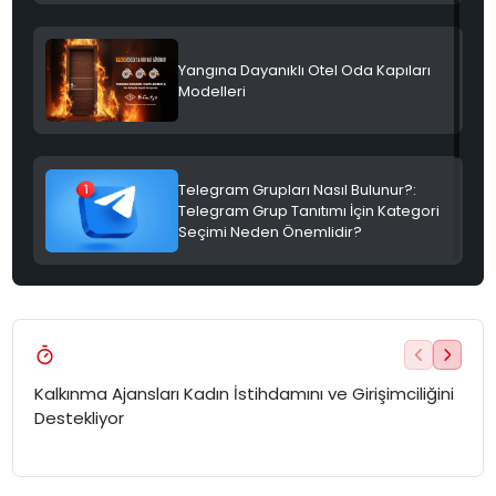
Yangına Dayanıklı Otel Oda Kapıları
Modelleri
Telegram Grupları Nasıl Bulunur?:
Telegram Grup Tanıtımı İçin Kategori
Seçimi Neden Önemlidir?
Türkiye Uluslararası Nükleer Bilim
Olimpiyatı’nda İlk Kez Yarışacak
Kalkınma Ajansları Kadın İstihdamını ve Girişimciliğini
Yuna
Destekliyor
Tepk