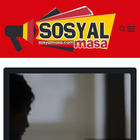
YAŞAM
EKONOMI
GÜNCEL
TEKNOLOJI
EĞITIM