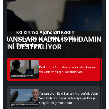
SPOR
GÜNDEM
MAGAZIN
Kalkınma Ajansları Kadın
İstihdamını ve Girişimciliğini
Destekliyor
Kalkınma Ajansları Kadın İstihdamını
ve Girişimciliğini Destekliyor
Yunanistan Eski Bakanı Varoufakis’ten
‘Aşil Kalkanı’ Tepkisi Türkiye’ye Karşı
Caydırıcılığı Yok Dedi